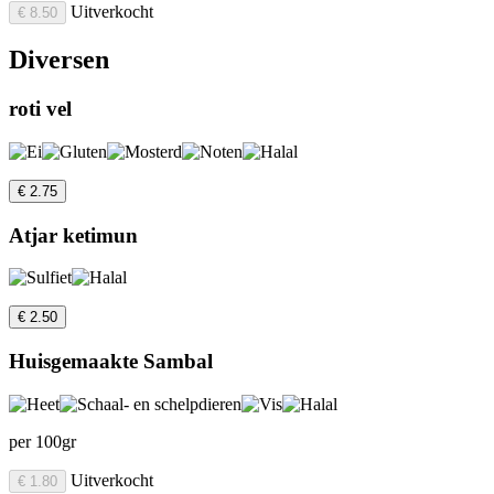
Uitverkocht
€ 8.50
Diversen
roti vel
€ 2.75
Atjar ketimun
€ 2.50
Huisgemaakte Sambal
per 100gr
Uitverkocht
€ 1.80