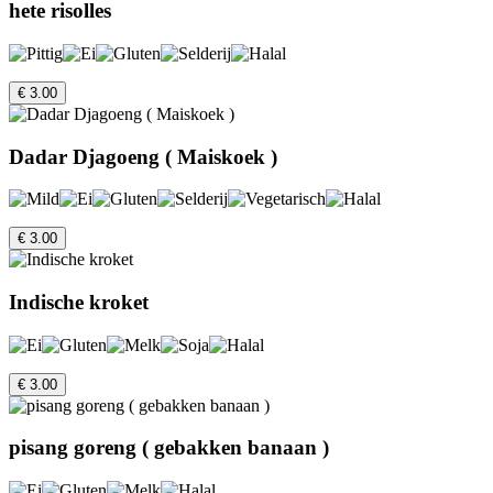
hete risolles
€ 3.00
Dadar Djagoeng ( Maiskoek )
€ 3.00
Indische kroket
€ 3.00
pisang goreng ( gebakken banaan )